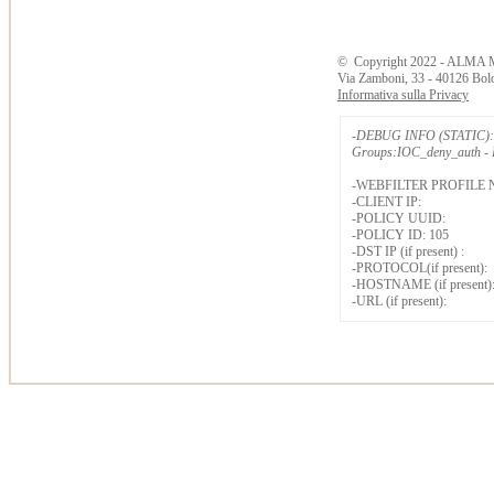
©
Copyright
2022 - ALMA 
Via Zamboni, 33 - 40126 Bol
Informativa sulla Privacy
-DEBUG INFO (STATIC): 
Groups:IOC_deny_auth - B
-WEBFILTER PROFILE 
-CLIENT IP:
-POLICY UUID:
-POLICY ID: 105
-DST IP (if present) :
-PROTOCOL(if present):
-HOSTNAME (if present)
-URL (if present):